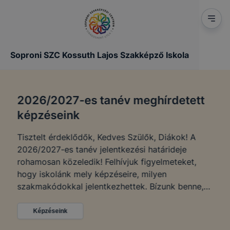
Soproni SZC Kossuth Lajos Szakképző Iskola
2026/2027-es tanév meghírdetett
képzéseink
Tisztelt érdeklődők, Kedves Szülők, Diákok! A
2026/2027-es tanév jelentkezési határideje
rohamosan közeledik! Felhívjuk figyelmeteket,
hogy iskolánk mely képzéseire, milyen
szakmakódokkal jelentkezhettek. Bízunk benne,
hogy jövőre TÉGED is diákjaink sorában
tudhatunk!
Képzéseink