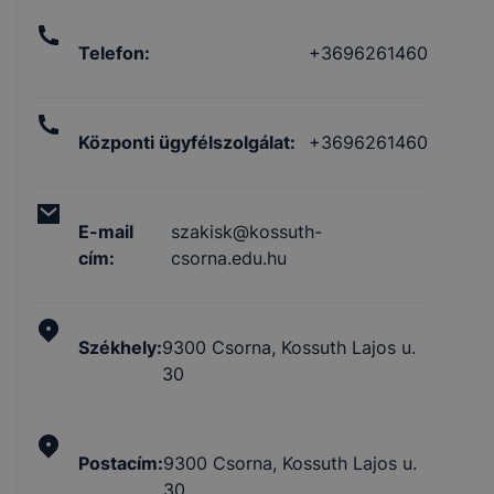
Telefon
:
+3696261460
Központi ügyfélszolgálat
:
+3696261460
E-mail
szakisk@kossuth-
cím
:
csorna.edu.hu
Székhely
:
9300 Csorna, Kossuth Lajos u.
30
Postacím
:
9300 Csorna, Kossuth Lajos u.
30.