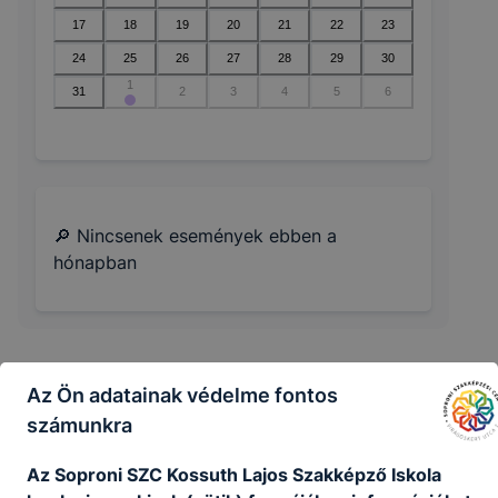
17
18
19
20
21
22
23
24
25
26
27
28
29
30
1
31
2
3
4
5
6
🔎 Nincsenek események ebben a
hónapban
Az Ön adatainak védelme fontos
számunkra
Az Soproni SZC Kossuth Lajos Szakképző Iskola