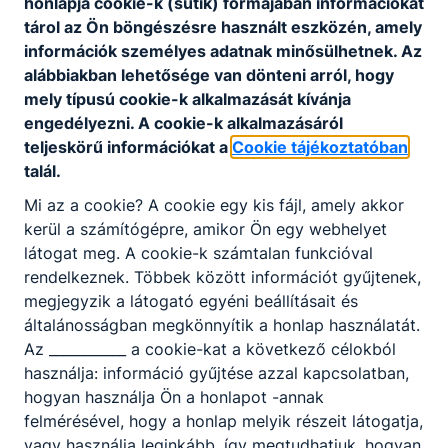
honlapja cookie-k (sütik) formájában információkat
tárol az Ön böngészésre használt eszközén, amely
információk személyes adatnak minősülhetnek. Az
alábbiakban lehetősége van dönteni arról, hogy
mely típusú cookie-k alkalmazását kívánja
engedélyezni. A cookie-k alkalmazásáról
teljeskörű információkat a
Cookie tájékoztatóban
talál.
Iskolánk képzései
Mi az a cookie? A cookie egy kis fájl, amely akkor
kerül a számítógépre, amikor Ön egy webhelyet
látogat meg. A cookie-k számtalan funkcióval
rendelkeznek. Többek között információt gyűjtenek,
megjegyzik a látogató egyéni beállításait és
általánosságban megkönnyítik a honlap használatát.
Az ___________ a cookie-kat a következő célokból
Galéria
használja: információ gyűjtése azzal kapcsolatban,
hogyan használja Ön a honlapot -annak
felmérésével, hogy a honlap melyik részeit látogatja,
vagy használja leginkább, így megtudhatjuk, hogyan