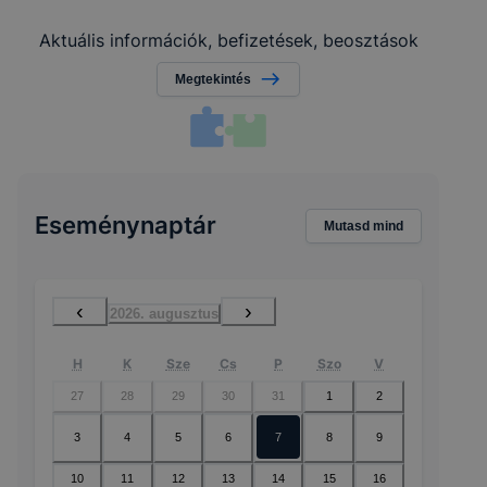
Aktuális információk, befizetések, beosztások
Megtekintés
Eseménynaptár
Mutasd mind
‹
›
2026. augusztus
H
K
Sze
Cs
P
Szo
V
27
28
29
30
31
1
2
3
4
5
6
7
8
9
10
11
12
13
14
15
16