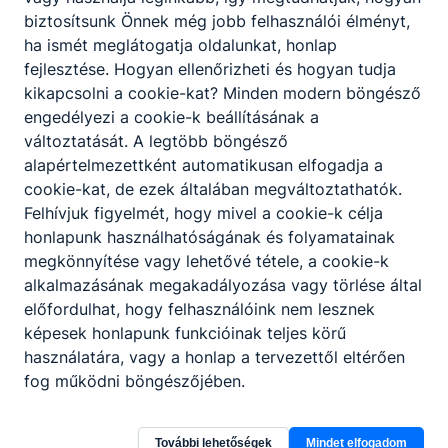
biztosítsunk Önnek még jobb felhasználói élményt,
ha ismét meglátogatja oldalunkat, honlap
fejlesztése. Hogyan ellenőrizheti és hogyan tudja
Hírek
kikapcsolni a cookie-kat? Minden modern böngésző
engedélyezi a cookie-k beállításának a
változtatását. A legtöbb böngésző
alapértelmezettként automatikusan elfogadja a
cookie-kat, de ezek általában megváltoztathatók.
Felhívjuk figyelmét, hogy mivel a cookie-k célja
honlapunk használhatóságának és folyamatainak
megkönnyítése vagy lehetővé tétele, a cookie-k
alkalmazásának megakadályozása vagy törlése által
Hírek
előfordulhat, hogy felhasználóink nem lesznek
képesek honlapunk funkcióinak teljes körű
használatára, vagy a honlap a tervezettől eltérően
fog működni böngészőjében.
További lehetőségek
Mindet elfogadom