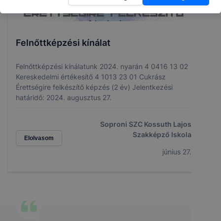
Felnőttképzési kínálat
Felnőttképzési kínálatunk 2024. nyarán 4 0416 13 02
Kereskedelmi értékesítő 4 1013 23 01 Cukrász
Érettségire felkészítő képzés (2 év) Jelentkezési
határidő: 2024. augusztus 27.
Soproni SZC Kossuth Lajos
Szakképző Iskola
Elolvasom
június 27.